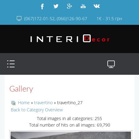
(067)172-01-52, (066)126-90-67
1€ - 31.5 грн
Gallery
Home
»
travertino
» travertino_27
Back to Category Overview
Total images in all categories: 255
Total number of hits on all images: 69,790