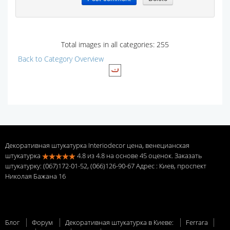
Total images in all categories: 255
Back to Category Overview
Декоративная штукатурка Interiodecor цена, венецианская
штукатурка
4.8
из
4.8
на основе
45
оценок. Заказать
штукатурку: (067)172-01-52, (066)126-90-67 Адрес
: Киев, проспект
Николая Бажана 16
Блог
Форум
Декоративная штукатурка в Киеве:
Ferrara