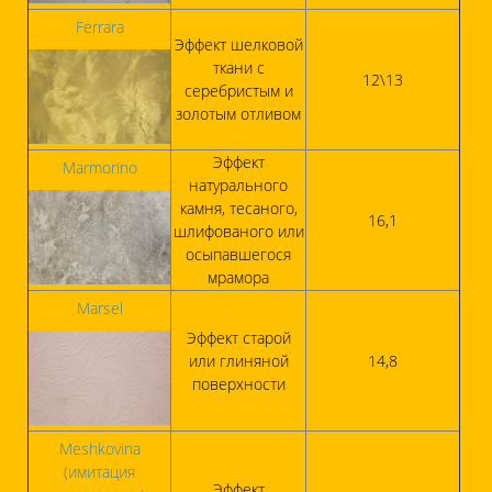
Ferrara
Эффект шелковой
ткани с
12\13
серебристым и
золотым отливом
Эффект
Marmorino
натурального
камня, тесаного,
16,1
шлифованого или
осыпавшегося
мрамора
Marsel
Эффект старой
или глиняной
14,8
поверхности
Meshkovina
(имитация
Эффект