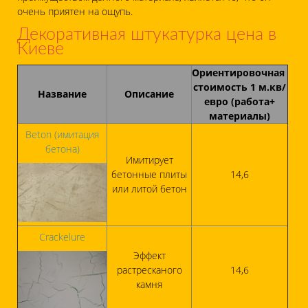
очень приятен на ощупь.
Декоративная штукатурка цена в
Киеве
Ориентировочная
стоимость 1 м.кв/
Название
Описание
евро (работа+
материалы)
Beton (имитация
бетона)
Имитирует
бетонные плиты
14,6
или литой бетон
Crackelure
Эффект
растресканого
14,6
камня