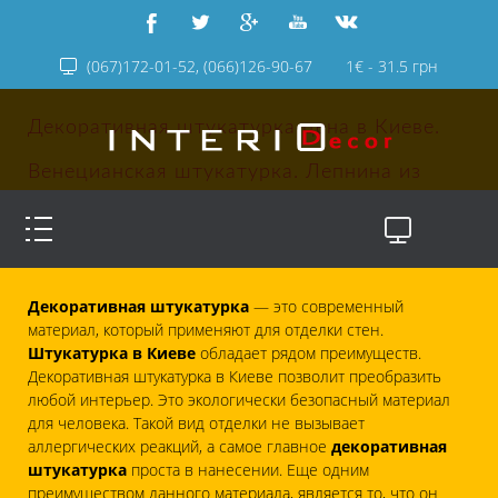
(067)172-01-52, (066)126-90-67
1€ - 31.5 грн
Декоративная штукатурка цена в Киеве.
Венецианская штукатурка. Лепнина из
полиуретана: (067)172-01-52, (066)126-90-
67
Декоративная штукатурка
— это современный
материал, который применяют для отделки стен.
Штукатурка в Киеве
обладает рядом преимуществ.
Декоративная штукатурка в Киеве позволит преобразить
любой интерьер. Это экологически безопасный материал
для человека. Такой вид отделки не вызывает
аллергических реакций, а самое главное
декоративная
штукатурка
проста в нанесении. Еще одним
преимуществом данного материала, является то, что он