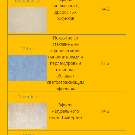
мешковины)
"мешковины",
14,6
древесных
рисунков
Покрытие со
стеклянными
Vetro
сферическими
наполнителями и
перламутровым
11,5
отливом ,
обладает
светоотражающим
эффектом
Travertino
Эффект
натурального
14,6
камня Травертин