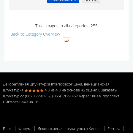
Total images in all categories: 255
Back to Category Overview
Декоративная штукатурка Interiodecor цена, венецианская
штукатурка
4.8
из
4.8
на основе
45
оценок. Заказать
штукатурку: (067)172-01-52, (066)126-90-67 Адрес
: Киев, проспект
Николая Бажана 16
Блог
Форум
Декоративная штукатурка в Киеве:
Ferrara