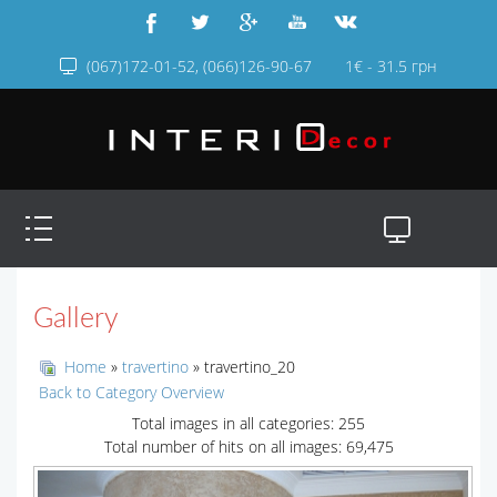
(067)172-01-52, (066)126-90-67
1€ - 31.5 грн
Gallery
Home
»
travertino
» travertino_20
Back to Category Overview
Total images in all categories: 255
Total number of hits on all images: 69,475