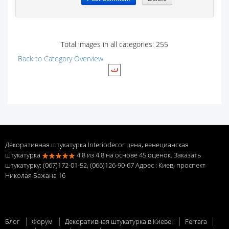
Total images in all categories: 255
Back to Category Overview
Декоративная штукатурка Interiodecor цена, венецианская
штукатурка
4.8
из
4.8
на основе
45
оценок. Заказать
штукатурку: (067)172-01-52, (066)126-90-67 Адрес
: Киев, проспект
Николая Бажана 16
Блог
Форум
Декоративная штукатурка в Киеве:
Ferrara