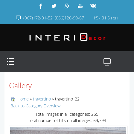
(067)172-01-52, (066)126-90-67
1€ - 31.5 грн
Gallery
Home
»
travertino
» travertino_22
Back to Category Overview
Total images in all categories: 255
Total number of hits on all images: 69,793