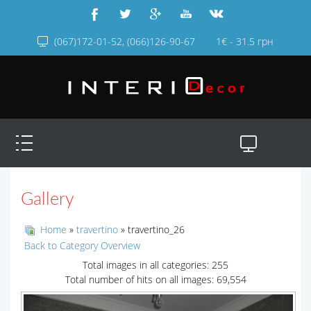
(067)172-01-52, (066)126-90-67
1€ - 31.5 грн
Gallery
Home
»
travertino
» travertino_26
Back to Category Overview
Total images in all categories: 255
Total number of hits on all images: 69,554