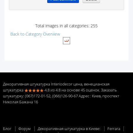
Total images in all categories: 255
Back to Category Overview
Декоративная штукатурка Interiodecor цена, венецианская
штукатурка
4.8
из
4.8
на основе
45
оценок. Заказать
штукатурку: (067)172-01-52, (066)126-90-67 Адрес
: Киев, проспект
Николая Бажана 16
Блог
Форум
Декоративная штукатурка в Киеве:
Ferrara