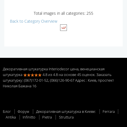
Total images in all categories: 255
Back to Category Overview
Декоративная штукатурка Interiodecor цена, венецианская
штукатурка
4.8
из
4.8
на основе
45
оценок. Заказать
штукатурку: (067)172-01-52, (066)126-90-67 Адрес
: Киев, проспект
Николая Бажана 16
Блог
Форум
Декоративная штукатурка в Киеве:
Ferrara
Antika
Infinitto
Pietra
Struttura