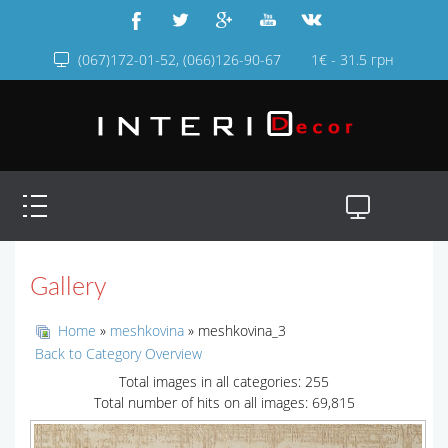
(067)172-01-52, (066)126-90-67
1€ - 31.5 грн
Gallery
Home
»
meshkovina
» meshkovina_3
Back to Category Overview
Total images in all categories: 255
Total number of hits on all images: 69,815