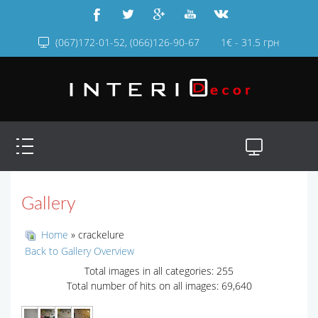
(067)172-01-52, (066)126-90-67
1€ - 31.5 грн
Gallery
Home
» crackelure
Back to Gallery Overview
Total images in all categories: 255
Total number of hits on all images: 69,640