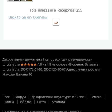
Total images in all categories: 255
Back to Gallery Overview
Декоративная штукатурка Interiodecor цена, венецианская
штукатурка
4.8
из
4.8
на основе
45
оценок. Заказать
штукатурку: (067)172-01-52, (066)126-90-67 Адрес
: Киев, проспект
Николая Бажана 16
Блог
Форум
Декоративная штукатурка в Киеве:
Ferrara
Antika
Infinitto
Pietra
Struttura
Copyright © 2022 Interiodecor. Все права защищены.