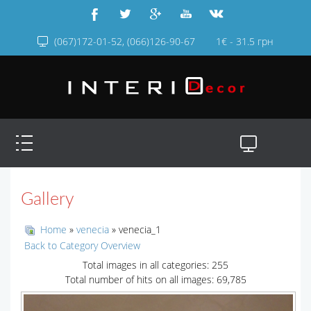
(067)172-01-52, (066)126-90-67
1€ - 31.5 грн
Gallery
Home
»
venecia
» venecia_1
Back to Category Overview
Total images in all categories: 255
Total number of hits on all images: 69,785