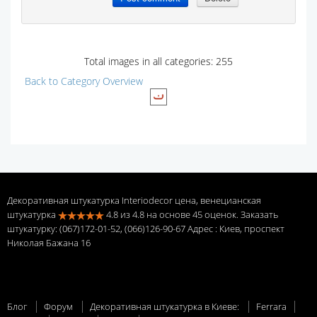
Total images in all categories: 255
Back to Category Overview
Декоративная штукатурка Interiodecor цена, венецианская
штукатурка
4.8
из
4.8
на основе
45
оценок. Заказать
штукатурку: (067)172-01-52, (066)126-90-67 Адрес
: Киев, проспект
Николая Бажана 16
Блог
Форум
Декоративная штукатурка в Киеве:
Ferrara