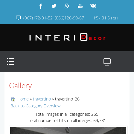
(067)172-01-52, (066)126-90-67
1€ - 31.5 грн
Gallery
Home
»
travertino
» travertino_26
Back to Category Overview
Total images in all categories: 255
Total number of hits on all images: 69,781