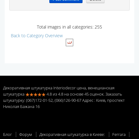
Total images in all categories: 255
Back to Category Overview
Декоративная штукатурка Interiodecor цена, венецианская
штукатурка
4.8
из
4.8
на основе
45
оценок. Заказать
штукатурку: (067)172-01-52, (066)126-90-67 Адрес
: Киев, проспект
Николая Бажана 16
Блог
Форум
Декоративная штукатурка в Киеве:
Ferrara