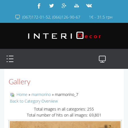
(067)172-01-52, (066)126-90-67
1€ - 31.5 грн
Gallery
Home
»
marmorino
» marmorino_7
Back to Category Overview
Total images in all categories: 255
Total number of hits on all images: 69,801