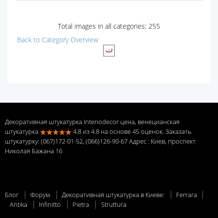
Total images in all categories: 255
Back to Category Overview
Декоративная штукатурка Interiodecor цена, венецианская
штукатурка
4.8
из
4.8
на основе
45
оценок. Заказать
штукатурку: (067)172-01-52, (066)126-90-67 Адрес
: Киев, проспект
Николая Бажана 16
Блог
Форум
Декоративная штукатурка в Киеве:
Ferrara
Antika
Infinitto
Pietra
Struttura