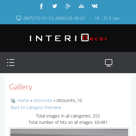
(067)172-01-52, (066)126-90-67
1€ - 31.5 грн
Gallery
Home
»
ottocento
» ottocento_10
Back to Category Overview
Total images in all categories: 255
Total number of hits on all images: 69,481