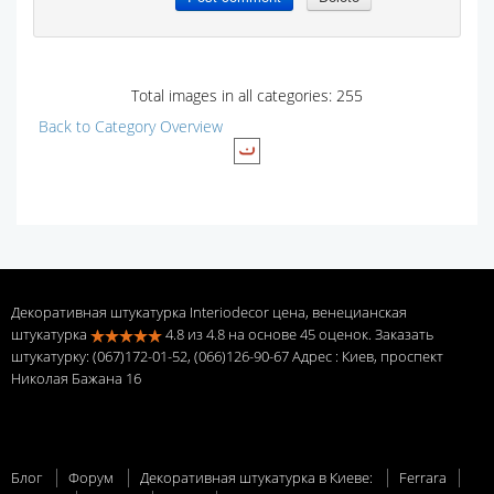
Total images in all categories: 255
Back to Category Overview
Декоративная штукатурка Interiodecor цена, венецианская
штукатурка
4.8
из
4.8
на основе
45
оценок. Заказать
штукатурку: (067)172-01-52, (066)126-90-67 Адрес
: Киев, проспект
Николая Бажана 16
Блог
Форум
Декоративная штукатурка в Киеве:
Ferrara