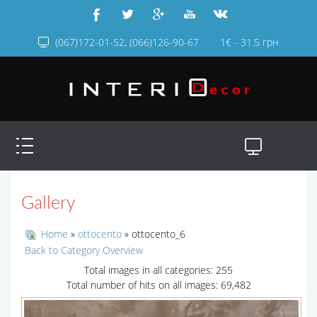
(067)172-01-52, (066)126-90-67
1€ - 31.5 грн
Gallery
Home
»
ottocento
» ottocento_6
Back to Category Overview
Total images in all categories: 255
Total number of hits on all images: 69,482