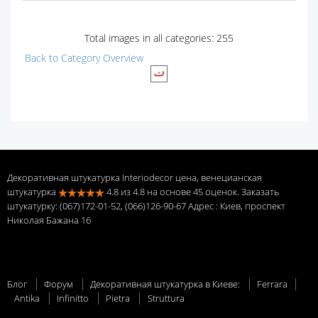
Total images in all categories: 255
Back to Category Overview
Декоративная штукатурка Interiodecor цена, венецианская
штукатурка
4.8
из
4.8
на основе
45
оценок. Заказать
штукатурку: (067)172-01-52, (066)126-90-67 Адрес
: Киев, проспект
Николая Бажана 16
Блог
Форум
Декоративная штукатурка в Киеве:
Ferrara
Antika
Infinitto
Pietra
Struttura