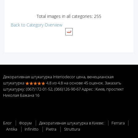
Total images in all categories: 255
Back to Category Overview
Декоративная штукатурка Interiodecor цена, венецианская
штукатурка
4.8
из
4.8
на основе
45
оценок. Заказать
штукатурку: (067)172-01-52, (066)126-90-67 Адрес
: Киев, проспект
Николая Бажана 16
Блог
Форум
Декоративная штукатурка в Киеве:
Ferrara
Antika
Infinitto
Pietra
Struttura