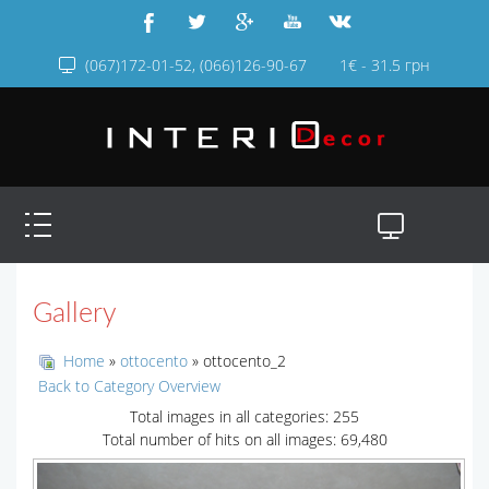
(067)172-01-52, (066)126-90-67
1€ - 31.5 грн
Gallery
Home
»
ottocento
» ottocento_2
Back to Category Overview
Total images in all categories: 255
Total number of hits on all images: 69,480