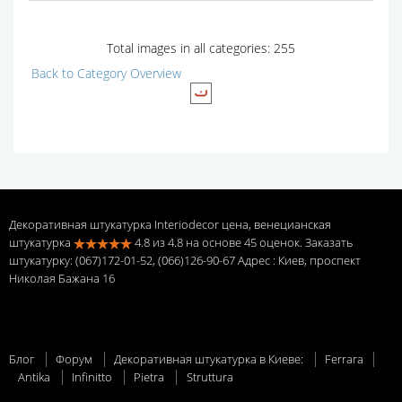
Total images in all categories: 255
Back to Category Overview
Декоративная штукатурка Interiodecor цена, венецианская
штукатурка
4.8
из
4.8
на основе
45
оценок. Заказать
штукатурку: (067)172-01-52, (066)126-90-67 Адрес
: Киев, проспект
Николая Бажана 16
Блог
Форум
Декоративная штукатурка в Киеве:
Ferrara
Antika
Infinitto
Pietra
Struttura