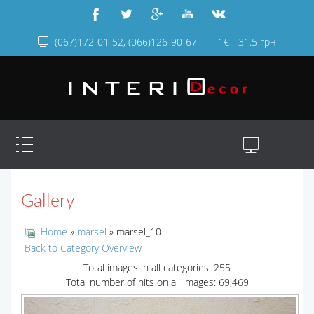
(067)172-01-52, (066)126-90-67
1€ - 31.5 грн
Gallery
Home
»
marsel
» marsel_10
Back to Category Overview
Total images in all categories: 255
Total number of hits on all images: 69,469