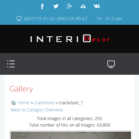
(067)172-01-52, (066)126-90-67
1€ - 31.5 грн
Gallery
Home
»
crackelure
» crackelure_1
Back to Category Overview
Total images in all categories: 255
Total number of hits on all images: 69,800