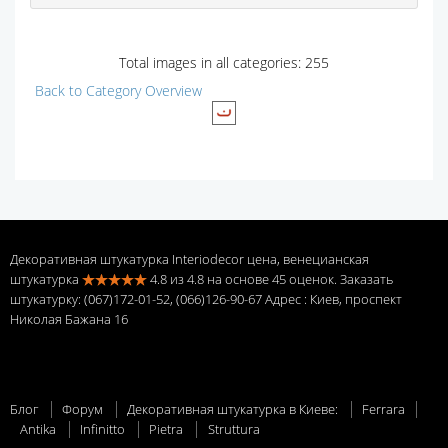
Total images in all categories: 255
Back to Category Overview
Декоративная штукатурка Interiodecor цена, венецианская
штукатурка
4.8
из
4.8
на основе
45
оценок. Заказать
штукатурку: (067)172-01-52, (066)126-90-67 Адрес
: Киев, проспект
Николая Бажана 16
Блог
Форум
Декоративная штукатурка в Киеве:
Ferrara
Antika
Infinitto
Pietra
Struttura