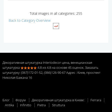
Total images in all categories: 255
Back to Category Overview
Декоративная штукатурка Interiodecor цена, венецианская
штукатурка
4.8
из
4.8
на основе
45
оценок. Заказать
штукатурку: (067)172-01-52, (066)126-90-67 Адрес
: Киев, проспект
Николая Бажана 16
Блог
Форум
Декоративная штукатурка в Киеве:
Ferrara
Antika
Infinitto
Pietra
Struttura