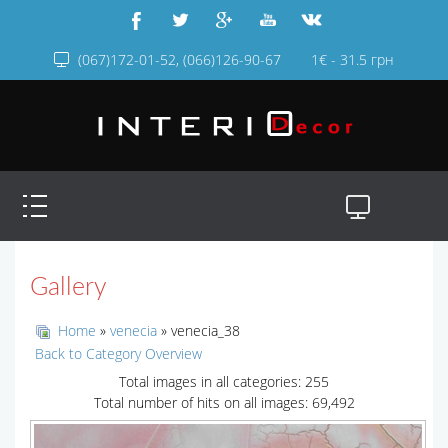
(067)172-01-52, (066)126-90-67
1€ - 31.5 грн
Gallery
Home
»
venecia
» venecia_38
Back to Category Overview
Total images in all categories: 255
Total number of hits on all images: 69,492