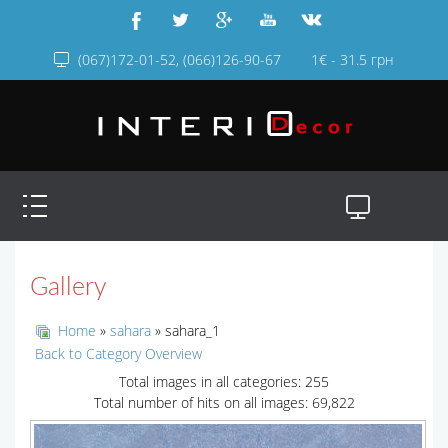
(067)172-01-52, (066)126-90-67
1€ - 31.5 грн
Gallery
Home
»
sahara
» sahara_1
Back to Category Overview
Total images in all categories: 255
Total number of hits on all images: 69,822