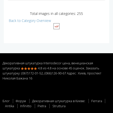
Total images in all categories: 255
Back to Category Overview
Декоративная штукатурка Interiodecor цена, венецианская
штукатурка
4.8
из
4.8
на основе
45
оценок. Заказать
штукатурку: (067)172-01-52, (066)126-90-67 Адрес
: Киев, проспект
Николая Бажана 16
Блог
Форум
Декоративная штукатурка в Киеве:
Ferrara
Antika
Infinitto
Pietra
Struttura