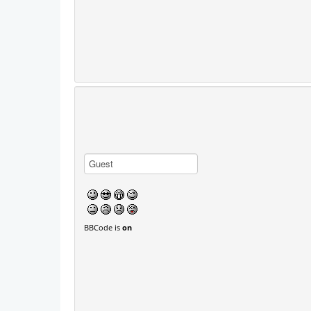
BBCode is
on