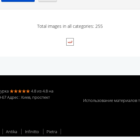
Total images in all categories: 255
турка
4.8
из
4.8
на
0-67 Адрес
: Киев, проспект
Использование материалов т
Antika
Infinitto
Pietra