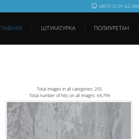
(067)172-01-52, (0
ГЛАВНАЯ
ШТУКАТУРКА
ПОЛИУРЕТАН
Total images in all categories: 255
Total number of hits on all images: 69,799