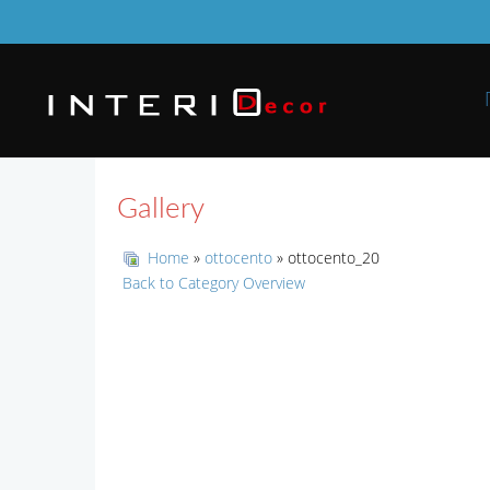
Gallery
Home
»
ottocento
» ottocento_20
Back to Category Overview