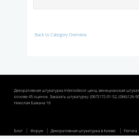
Back to Category Overview
Декоративная штукатурка Interiodecor цена, венецианская штука
основе
45
оценок. Заказать штукатурку: (067)172-01-52, (066)126-9
Николая Бажана 16
Блог
Форум
Декоративная штукатурка в Киеве:
Ferrara
Struttura