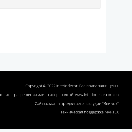
Copyright © 2022 Interiodecor. Все права защищены.
олько с разрешения или с гиперссылкой:
www.interiodecor.com.ua
Сайт создан и продвигается в студии "Движок"
Техническая поддержка
MARTEХ