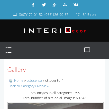
(067)172-01-52, (066)126-90-67
1€ - 31.5 грн
Gallery
Home
»
ottocento
» ottocento_1
Back to Category Overview
Total images in all categories: 255
Total number of hits on all images: 69,843