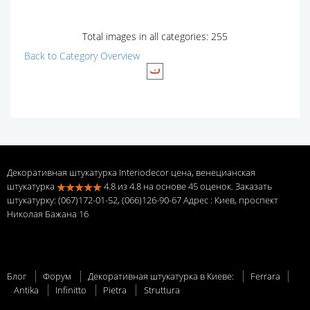
Total images in all categories: 255
Back to Category Overview
Декоративная штукатурка Interiodecor цена, венецианская
штукатурка
4.8
из
4.8
на основе
45
оценок. Заказать
штукатурку: (067)172-01-52, (066)126-90-67 Адрес
: Киев, проспект
Николая Бажана 16
Блог
Форум
Декоративная штукатурка в Киеве:
Ferrara
Antika
Infinitto
Pietra
Struttura