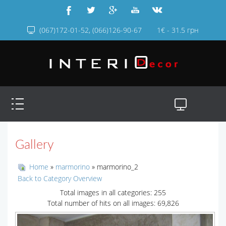
(067)172-01-52, (066)126-90-67
1€ - 31.5 грн
Gallery
Home
»
marmorino
» marmorino_2
Back to Category Overview
Total images in all categories: 255
Total number of hits on all images: 69,826