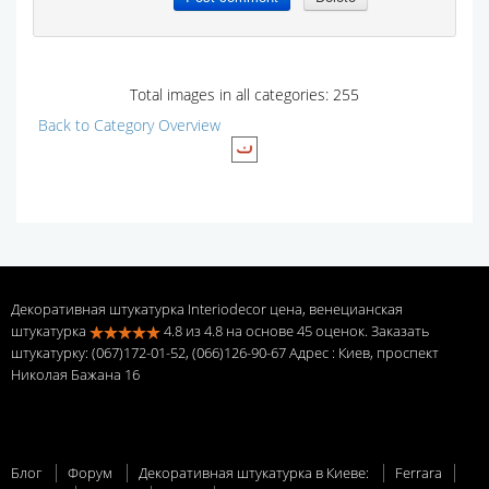
Total images in all categories: 255
Back to Category Overview
Декоративная штукатурка Interiodecor цена, венецианская
штукатурка
4.8
из
4.8
на основе
45
оценок. Заказать
штукатурку: (067)172-01-52, (066)126-90-67 Адрес
: Киев, проспект
Николая Бажана 16
Блог
Форум
Декоративная штукатурка в Киеве:
Ferrara