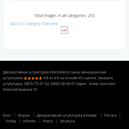
Total images in all categories: 255
Back to Category Overview
Декоративная штукатурка Interiodecor цена, венецианская
штукатурка
4.8
из
4.8
на основе
45
оценок. Заказать
штукатурку: (067)172-01-52, (066)126-90-67 Адрес
: Киев, проспект
Николая Бажана 16
Блог
Форум
Декоративная штукатурка в Киеве:
Ferrara
Antika
Infinitto
Pietra
Struttura