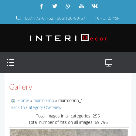
(067)172-01-52, (066)126-90-67
1€ - 31.5 грн
Gallery
Home
»
marmorino
» marmorino_1
Back to Category Overview
Total images in all categories: 255
Total number of hits on all images: 69,796